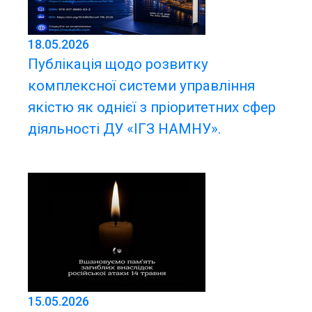
18.05.2026
Публікація щодо розвитку
комплексної системи управління
якістю як однієї з пріоритетних сфер
діяльності ДУ «ІГЗ НАМНУ».
15.05.2026