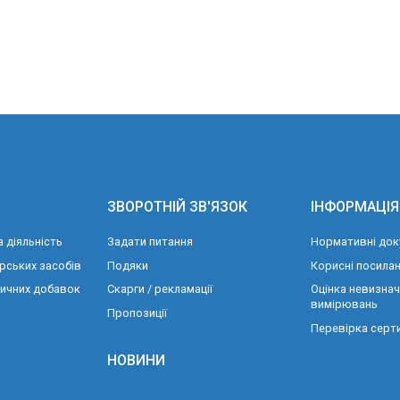
ЗВОРОТНІЙ ЗВ'ЯЗОК
ІНФОРМАЦІЯ
 діяльність
Задати питання
Нормативні док
рських засобів
Подяки
Корисні посила
тичних добавок
Скарги / рекламації
Оцінка невизнач
вимірювань
Пропозиції
Перевірка серти
НОВИНИ