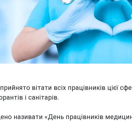
рийнято вітати всіх працівників цієї сфер
орантів і санітарів.
дено називати «День працівників медицин