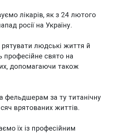
ємо лікарів, як з 24 лютого
пад росії на Україну.
б рятувати людські життя й
ь професійне свято на
них, допомагаючи також
а фельдшерам за ту титанічну
исяч врятованих життів.
аємо їх із професійним