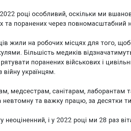
2022 році особливий, оскільки ми вшанову
рих та поранених через повномасштабний на
ців жили на робочих місцях для того, що
кулями. Більшість медиків відзначатимут
рятувати поранених військових і цивіль
 війну українцям.
ам, медсестрам, санітарам, лаборантам т
а невтомну та важку працю, за десятки т
 неоціненний, і у 2022 році ми 28 раз віт