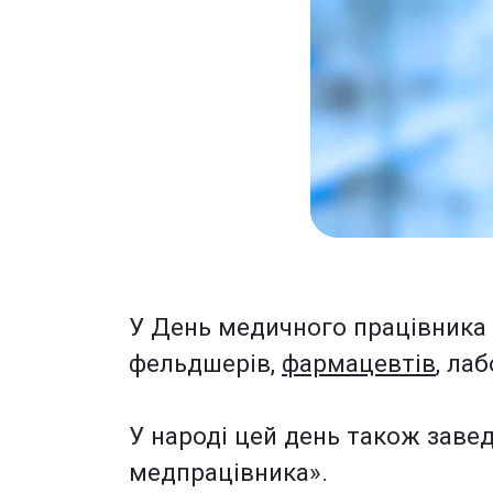
У День медичного працівника п
фельдшерів,
фармацевтів
, лаб
У народі цей день також заве
медпрацівника».