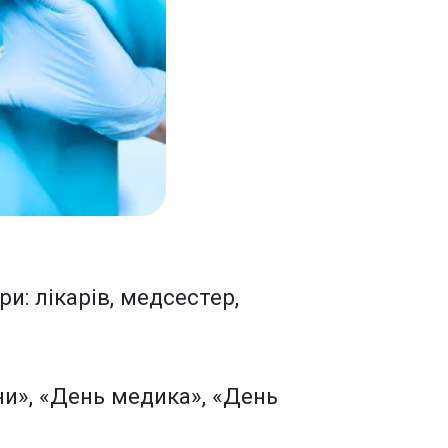
и: лікарів, медсестер,
и», «День медика», «День