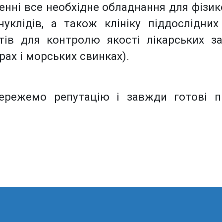
нні все необхідне обладнання для фізико-
уклідів, а також клініку піддослідни
тів для контролю якості лікарських за
рах і морських свинках).
режемо репутацію і завжди готові 