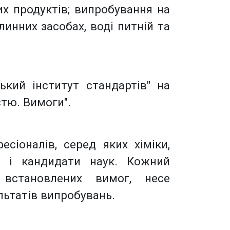
вих продуктів; випробування на
линних засобах, воді питній та
ький інститут стандартів" на
стю. Вимоги".
есіоналів, серед яких хіміки,
ри і кандидати наук. Кожний
 встановлених вимог, несе
льтатів випробувань.