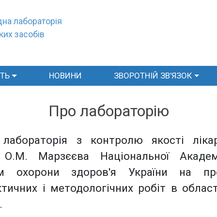
на лабораторія
ких засобів
СТЬ
НОВИНИ
ЗВОРОТНІЙ ЗВ'ЯЗОК
Про лабораторію
 лабораторія з контролю якості лікар
 О.М. Марзєєва Національної Акаде
м охорони здоров'я України на про
тичних і методологічних робіт в облас
.