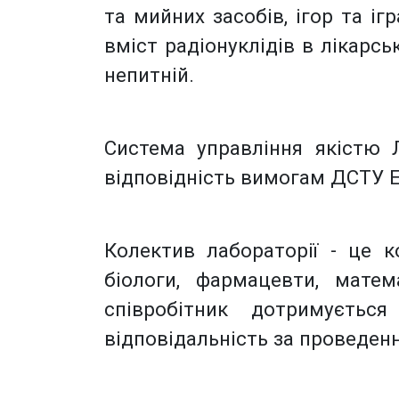
та мийних засобів, ігор та іг
вміст радіонуклідів в лікарсь
непитній.
Система управління якістю 
відповідність вимогам ДСТУ E
Колектив лабораторії - це ко
біологи, фармацевти, матем
співробітник дотримуєтьс
відповідальність за проведенн