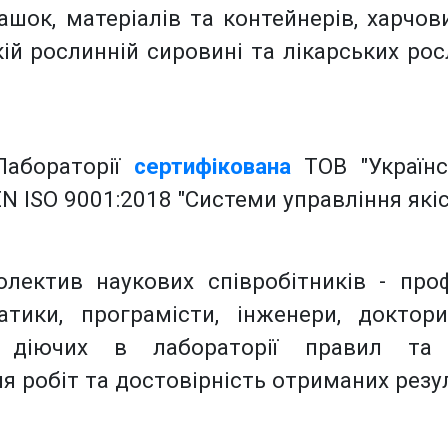
рашок, матеріалів та контейнерів, харчо
кій рослинній сировині та лікарських рос
Лабораторії
сертифікована
ТОВ "Українс
N ISO 9001:2018 "Системи управління які
лектив наукових співробітників - проф
атики, програмісти, інженери, докто
я діючих в лабораторії правил та
я робіт та достовірність отриманих резу