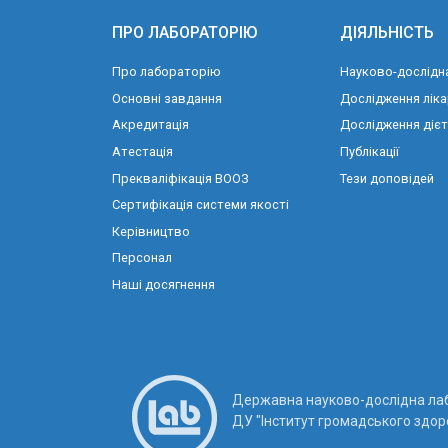
ПРО ЛАБОРАТОРІЮ
ДІЯЛЬНІСТЬ
Про лабораторію
Науково-дослідна
Основні завдання
Дослідження ліка
Акредитація
Дослідження діє
Атестація
Публікації
Прекваліфікація ВООЗ
Тези доповідей
Сертифікація системи якості
Керівництво
Персонал
Наші досягнення
Державна науково-дослідна лабо
ДУ "Інститут громадського здоро