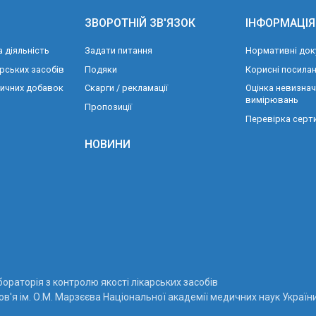
ЗВОРОТНІЙ ЗВ'ЯЗОК
ІНФОРМАЦІЯ
 діяльність
Задати питання
Нормативні док
рських засобів
Подяки
Корисні посила
тичних добавок
Скарги / рекламації
Оцінка невизнач
вимірювань
Пропозиції
Перевірка серти
НОВИНИ
раторія з контролю якості лікарських засобів
в'я ім. О.М. Марзєєва Національної академії медичних наук Україн