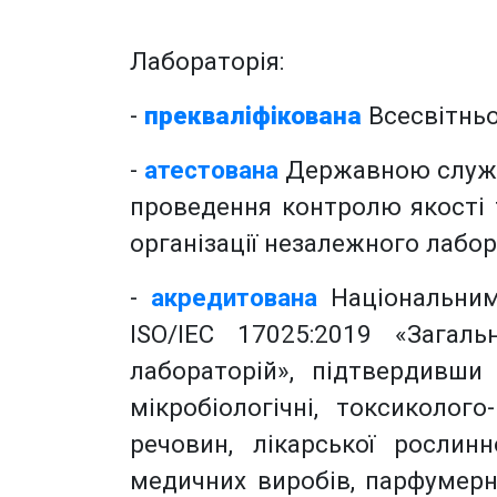
Лабораторія:
-
прекваліфікована
Всесвітньо
-
атестована
Державною службо
проведення контролю якості т
організації незалежного лабор
-
акредитована
Національним 
ISO/IEC 17025:2019 «Загал
лабораторій», підтвердивши с
мікробіологічні, токсиколого
речовин, лікарської рослин
медичних виробів, парфумерно