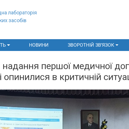
на лабораторія
ких засобів
СТЬ
НОВИНИ
ЗВОРОТНІЙ ЗВ'ЯЗОК
із надання першої медичної д
і опинилися в критичній ситуац