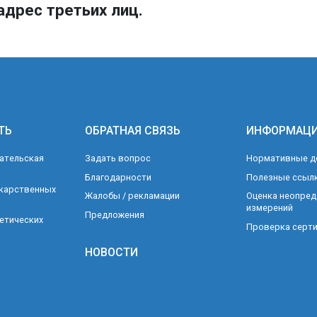
адрес третьих лиц.
ТЬ
ОБРАТНАЯ СВЯЗЬ
ИНФОРМАЦ
ательская
Задать вопрос
Нормативные д
Благодарности
Полезные ссыл
карственных
Жалобы / рекламации
Оценка неопред
измерений
Предложения
етических
Проверка серти
НОВОСТИ