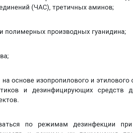
динений (ЧАС), третичных аминов;
 и полимерных производных гуанидина;
ва;
 на основе изопропилового и этилового 
птиков и дезинфицирующих средств д
ектов.
ваться по режимам дезинфекции при 