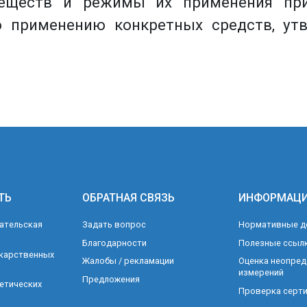
еществ и режимы их применения при
о применению конкретных средств, ут
ТЬ
ОБРАТНАЯ СВЯЗЬ
ИНФОРМАЦ
ательская
Задать вопрос
Нормативные д
Благодарности
Полезные ссыл
карственных
Жалобы / рекламации
Оценка неопред
измерений
Предложения
етических
Проверка серти