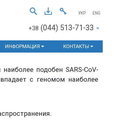
УКР
ENG
(044) 513-71-33
+38
ИНФОРМАЦИЯ
КОНТАКТЫ
с наиболее подобен SARS-CoV-
овпадает с геномом наиболее
аспространения.