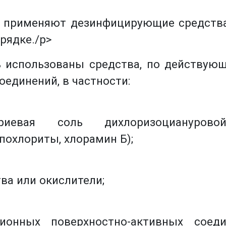
и применяют дезинфицирующие средства
рядке./p>
 использованы средства, по действую
единений, в частности:
риевая соль дихлоризоцианурово
похлориты, хлорамин Б);
ва или окислители;
ионных поверхностно-активных соеди